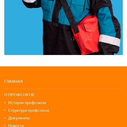
Карта сайта и контактная информа
ГЛАВНАЯ
О ПРОФСОЮЗЕ
История профсоюза
Структура профсоюза
Документы
Новости