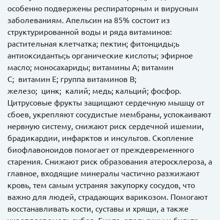
особенно подвержены респираторным и вирусным
заболеваниям. Апельсин на 85% состоит из
структурированной воды и ряда витаминов:
растительная клетчатка; пектин; фитонциды;ь
антиоксиданты;ь органические кислоты; эфирное
масло; моносахариды; витамины А; витамин
С; витамин Е; группа витаминов В;
железо; цинк; калий; медь; кальций; фосфор.
Цитрусовые фрукты защищают сердечную мышцу от
сбоев, укрепляют сосудистые мембраны, успокаивают
нервную систему, снижают риск сердечной ишемии,
брадикардии, инфарктов и инсультов. Скопление
биофлавоноидов помогает от преждевременного
старения. Снижают риск образования атеросклероза, а
главное, входящие минералы частично разжижают
кровь, тем самым устраняя закупорку сосудов, что
важно для людей, страдающих варикозом. Помогают
восстанавливать кости, суставы и хрящи, а также