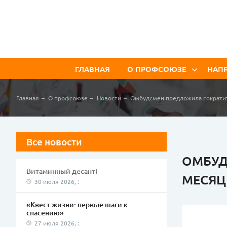
ГЛАВНАЯ
О ПРОФСОЮЗЕ
НАП
История профсоюза
Ор
Главная
О профсоюзе
Новости
Омбудсмен предложила сократит
ма
Структура профсоюза
Ох
Документы
Ин
Новости
Все новости
ра
Электронная газета
ОМБУД
Ра
Витаминный десант!
Ра
МЕСЯЦ
30 июля 2026, :
Об
Ко
«Квест жизни: первые шаги к
спасению»
27 июля 2026, :