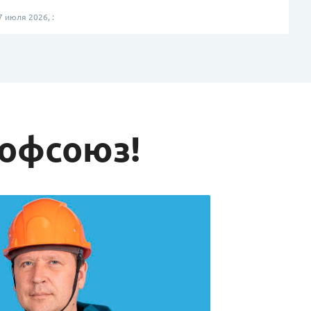
 июля 2026, :
рофсоюз!