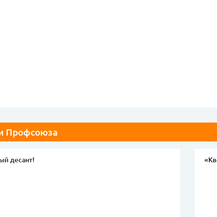
и Профсоюза
ый десант!
«Кв