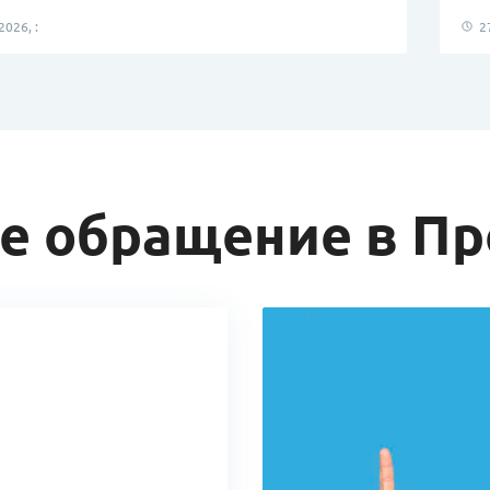
026, :
27
е обращение в П