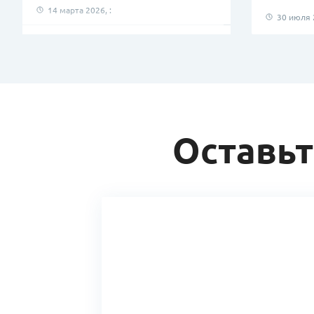
14 марта 2026, :
30 июля 2
Антиквиз!
14 марта 2026, :
Витаминный десант!
4 марта 2026, :
Мастер-классы от Лениногорской
Оставьт
ТППО продолжаются!
28 февраля 2026, :
Масленица!
21 февраля 2026, :
Витамины!
18 февраля 2026, :
День воинов!
17 февраля 2026, :