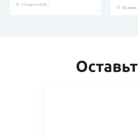
14 марта 2026, :
30 июля 2
Антиквиз!
14 марта 2026, :
Витаминный десант!
4 марта 2026, :
Мастер-классы от Лениногорской
Оставьт
ТППО продолжаются!
28 февраля 2026, :
Масленица!
21 февраля 2026, :
Витамины!
18 февраля 2026, :
День воинов!
17 февраля 2026, :