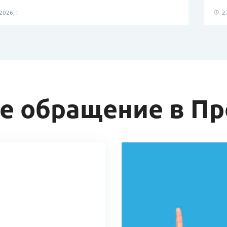
026, :
27
е обращение в П