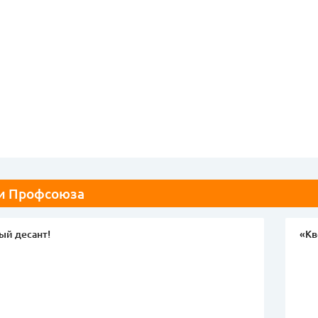
и Профсоюза
ый десант!
«Кв