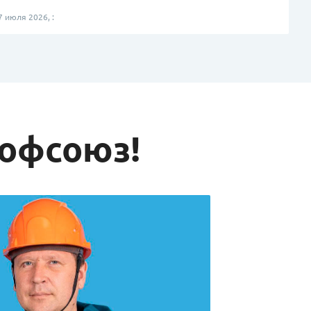
 июля 2026, :
рофсоюз!