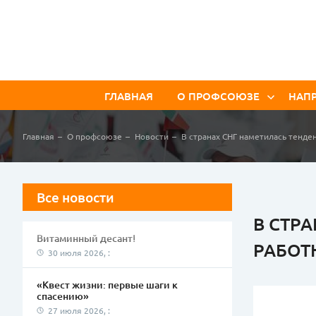
ГЛАВНАЯ
О ПРОФСОЮЗЕ
НАП
История профсоюза
Ор
Главная
О профсоюзе
Новости
В странах СНГ наметилась тенд
ма
Структура профсоюза
Ох
Документы
Ин
Новости
Все новости
ра
Электронная газета
В СТР
Ра
Витаминный десант!
Ра
РАБОТ
30 июля 2026, :
Об
Ко
«Квест жизни: первые шаги к
спасению»
27 июля 2026, :